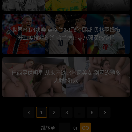
世界杯1/4决赛 英格兰2-1取胜挪威 贝林厄姆梅
开二度推射绝杀 哈兰德止步八强深感惋惜
巴西足球明星 从来不缺比基尼美女 别墅泳池多
人群P狂欢
1
2
3
...
6
跳转至
页
GO