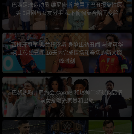
巴西足球运动员 维尼修斯 被骂下巴丑报复性医
美 5月刚与女友分手 私下偷偷复合陪同变脸
西班牙冠军 弗兰托雷斯 身陷出轨丑闻 与妮可华
莱士传出丑闻 10天内完成情场和赛场的两大巅
峰时刻
巴黎热吻并肩约会 CardiB 和爆帅门将疑似恋情
前女友曝光家暴和出轨