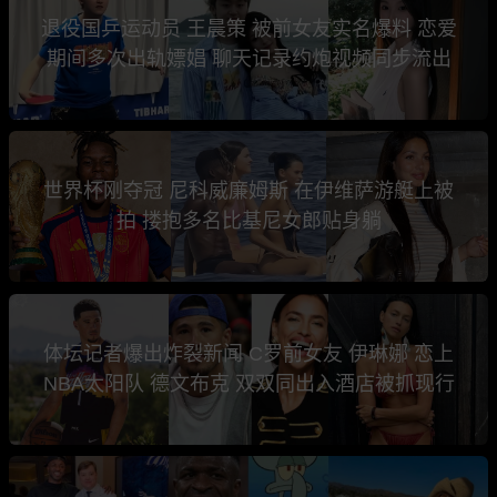
退役国乒运动员 王晨策 被前女友实名爆料 恋爱
期间多次出轨嫖娼 聊天记录约炮视频同步流出
世界杯刚夺冠 尼科威廉姆斯 在伊维萨游艇上被
拍 搂抱多名比基尼女郎贴身躺
体坛记者爆出炸裂新闻 C罗前女友 伊琳娜 恋上
NBA太阳队 德文布克 双双同出入酒店被抓现行