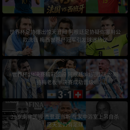
世界杯足协爆出惊天丑闻 阿根廷足协疑似挪用公
款洗钱 梅西世界杯冠军引发球迷热议
世界杯1/4决赛精彩回顾 阿根廷3-1完胜瑞士 期
待梅老板半决赛成功晋级
25岁南非国脚 杰登亚当斯 在家中浴室上吊自杀
愿天堂仍有足球