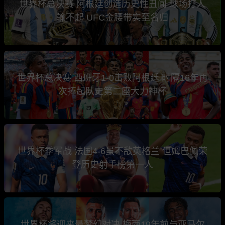
世界杯总决赛 阿根廷创造历史性丑闻 球场打人
输不起 UFC金腰带实至名归
世界杯总决赛 西班牙1-0击败阿根廷 时隔16年再
次捧起队史第二座大力神杯
世界杯季军战 法国4-6虽不敌英格兰 但姆巴佩荣
登历史射手榜第一人
世界杯将迎来最梦幻对决 梅西19年前与亚马尔