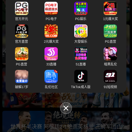
主题性下群P乱交
官方开元
PG电子
PG娱乐
1元爆大奖
斯洛文尼亚名哨 温契奇 涉黄涉毒黑历史大曝光
官方直营
2元爆大奖
大發娱乐
PG直营
入选世界杯总决赛主裁判引发球迷热议
PG直营
33直播
51直播
暗黑乱伦
2026世界杯总决赛前瞻分析 卫冕冠军阿根廷与
破解17岁
乱伦社区
TikTok成人版
91短视频
西班牙将上演巅峰之战
世界杯半决赛 阿根廷2-1绝杀英格兰 三狮军团止