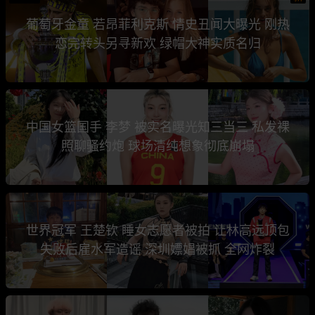
葡萄牙金童 若昂菲利克斯 情史丑闻大曝光 刚热
恋完转头另寻新欢 绿帽大神实质名归
中国女篮国手 李梦 被实名曝光知三当三 私发裸
照聊骚约炮 球场清纯想象彻底崩塌
世界冠军 王楚钦 睡女志愿者被拍 让林高远顶包
失败后雇水军造谣 深圳嫖娼被抓 全网炸裂