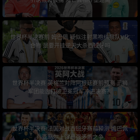
世界杯半决赛前 姆巴佩 疑似注射黑袍纠察队V化
合物 是要开挂逆天大杀西班牙吗
世界杯半决赛 英格兰对阵阿根廷赛前预测 三狮
军团能否打破卫冕冠军冲进决赛？
世界杯半决赛 法国对战西班牙赛前预测 姆巴佩
与亚马尔上演最强矛盾之争