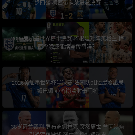
步四强 梅西带队杀进总决赛
2026美加墨世界杯半决赛 阿根廷对阵英格兰 梅
西今晚还能续写传奇吗？
2026美加墨世界杯半决赛 法国队0比2爆冷出局
姆巴佩 心态崩溃肘击门将
38岁荷兰裁判 罗布迪佩林克 突然离世 曾因涉嫌
引诱猥亵被捕 死亡真相扑塑迷离